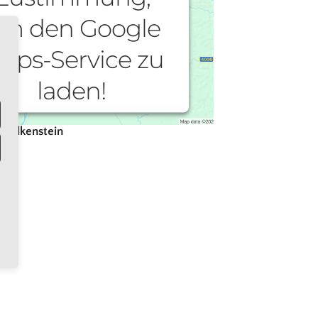
m den Google
aps-Service zu
laden!
ir verwenden einen Service eines
 Falkenstein
Drittanbieters, um Karteninhalte
betten. Dieser Service kann Daten zu
 Aktivitäten sammeln. Bitte lesen Sie
 Details durch und stimmen Sie der
ung des Service zu, um diese Karte
anzuzeigen.
Mehr Informationen
Akzeptieren