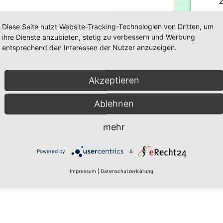
u
Diese Seite nutzt Website-Tracking-Technologien von Dritten, um
M
ihre Dienste anzubieten, stetig zu verbessern und Werbung
entsprechend den Interessen der Nutzer anzuzeigen.
Akzeptieren
W
t-GmbH Auerbach, Sozialstation, Tagespflege und Pflegeheim
Ablehnen
le Plauen
einzu
Ihren
mehr
die
Nutz
Powered by
&
Impressum
|
Datenschutzerklärung