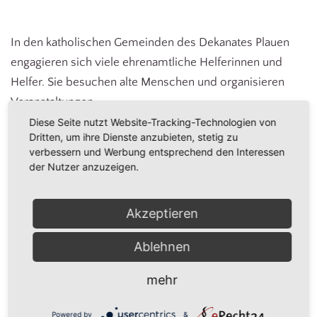
In den katholischen Gemeinden des Dekanates Plauen
engagieren sich viele ehrenamtliche Helferinnen und
Helfer. Sie besuchen alte Menschen und organisieren
Veranstaltungen.
Diese Seite nutzt Website-Tracking-Technologien von
Regelmäßige Treffen der Helfergruppen finden in allen
Dritten, um ihre Dienste anzubieten, stetig zu
verbessern und Werbung entsprechend den Interessen
Pfarrgemeinden des Dekanates statt. Bei Interesse
der Nutzer anzuzeigen.
wenden Sie sich bitte an Ihre Pfarrgemeinde vor Ort.
Akzeptieren
Herz-Jesu Plauen
Ablehnen
St. Christophorus Auerbach
mehr
Der Caritasverband unterstützt die Arbeit mit
Powered by
&