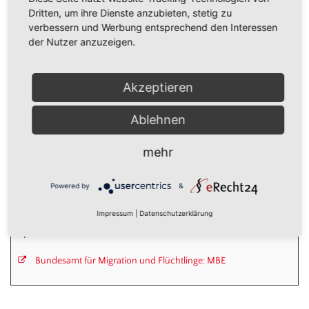
Sie sind unter 27 Jahre alt?
Dritten, um ihre Dienste anzubieten, stetig zu
> Der
Jugendmigrationsdienst
in Plauen
verbessern und Werbung entsprechend den Interessen
der Nutzer anzuzeigen.
hilft Ihnen weiter.
Akzeptieren
In Deutschland gibt es viele
Ablehnen
Programme und Projekte um
Migranten zu unterstützen. Die MBE
mehr
ist eines dieser Programme.
Powered by
&
Hilfreiche Informationen finden Sie daher auch auf den offiziellen
MBE-Internetseiten des Bundesamtes (hier auch in
anderen
Impressum
|
Datenschutzerklärung
Sprachen
):
Bundesamt für Migration und Flüchtlinge: MBE