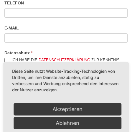
TELEFON
E-MAIL
Datenschutz
*
ICH HABE DIE
DATENSCHUTZERKLÄRUNG
ZUR KENNTNIS
GENOMMEN. ICH STIMME ZU, DASS MEINE ANGABEN UND
DATEN ZUR BEANTWORTUNG MEINER ANFRAGE ELEKTRONISCH
Diese Seite nutzt Website-Tracking-Technologien von
ERHOBEN UND GESPEICHERT WERDEN. HINWEIS: SIE KÖNNEN
Dritten, um ihre Dienste anzubieten, stetig zu
IHRE EINWILLIGUNG JEDERZEIT FÜR DIE ZUKUNFT PER E-MAIL
verbessern und Werbung entsprechend den Interessen
AN DIE E-MAILADRESSE BERATUNG@CARITAS-VOGTLAND.DE
WIDERRUFEN.
der Nutzer anzuzeigen.
Wir benötigen Ihre Zustimmung, um den ReCaptcha-Service
Akzeptieren
zu laden!
Wir verwenden reCAPTCHA, um Ihre eingegebenen
Informationen zu überprüfen. Dieser Service kann Daten zu
Ablehnen
Ihren Aktivitäten sammeln. Bitte
lesen Sie die Details durch
und