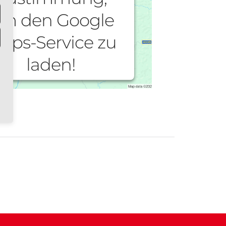
m den Google
aps-Service zu
laden!
ir verwenden einen Service eines
Drittanbieters, um Karteninhalte
betten. Dieser Service kann Daten zu
 Aktivitäten sammeln. Bitte lesen Sie
 Details durch und stimmen Sie der
ung des Service zu, um diese Karte
anzuzeigen.
Mehr Informationen
Akzeptieren