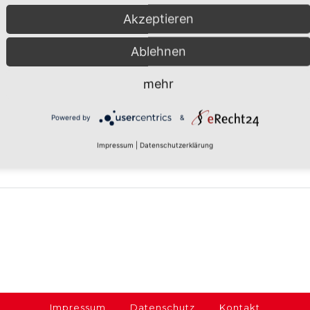
farrei
Akzeptieren
u
M
Ablehnen
mehr
Powered by
&
W
Impressum
|
Datenschutzerklärung
einzu
Ihren
die
Nutz
Impressum
Datenschutz
Kontakt