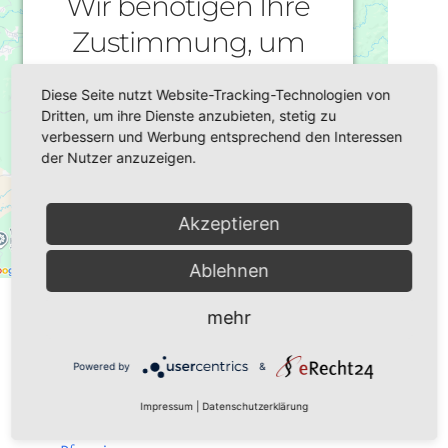
Wir benötigen Ihre
Zustimmung, um
den Google Maps-
Diese Seite nutzt Website-Tracking-Technologien von
Service zu laden!
Dritten, um ihre Dienste anzubieten, stetig zu
verbessern und Werbung entsprechend den Interessen
der Nutzer anzuzeigen.
Wir verwenden einen Service eines
Drittanbieters, um Karteninhalte
einzubetten. Dieser Service kann Daten zu
Akzeptieren
Ihren Aktivitäten sammeln. Bitte lesen Sie
die Details durch und stimmen Sie der
Nutzung des Service zu, um diese Karte
Ablehnen
Datum/Zeit
anzuzeigen.
16.09.2020
mehr
17:00 - 18:30
Mehr Informationen
Powered by
&
Veranstaltungsort
Akzeptieren
Impressum
|
Datenschutzerklärung
Plauen,
Gemeindehaus der katholischen
Powered by
Usercentrics Consent