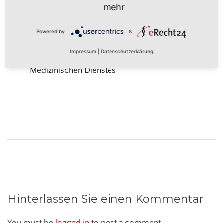
Pfarrei
Management Platform
mehr
Powered by
&
Themenabend Pflege ist Vertrauenssache –
Impressum
|
Datenschutzerklärung
Hinweise für die Begutachtung des
Medizinischen Dienstes
Hinterlassen Sie einen Kommentar
You must be
logged in
to post a comment.