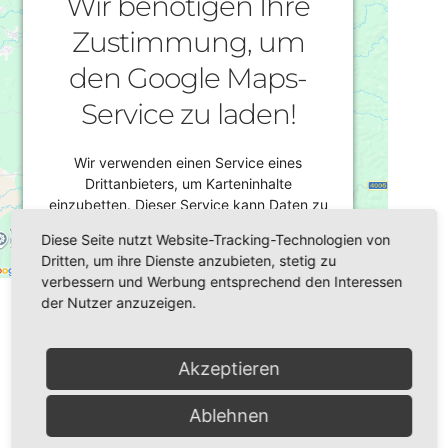
Wir benötigen Ihre
Zustimmung, um
den Google Maps-
Service zu laden!
Wir verwenden einen Service eines
Drittanbieters, um Karteninhalte
einzubetten. Dieser Service kann Daten zu
Ihren Aktivitäten sammeln. Bitte lesen Sie
Diese Seite nutzt Website-Tracking-Technologien von
die Details durch und stimmen Sie der
Dritten, um ihre Dienste anzubieten, stetig zu
Nutzung des Service zu, um diese Karte
verbessern und Werbung entsprechend den Interessen
Datum/Zeit
anzuzeigen.
der Nutzer anzuzeigen.
16.03.2020
19:00 - 20:00
Mehr Informationen
Akzeptieren
Veranstaltungsort
Akzeptieren
Ablehnen
Plauen,
Gemeindehaus der katholischen
Powered by
Usercentrics Consent