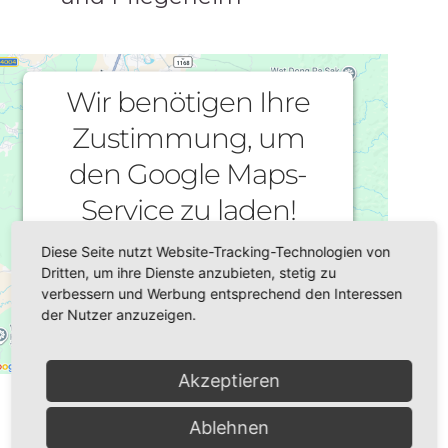
Wir benötigen Ihre
Zustimmung, um
den Google Maps-
Service zu laden!
Diese Seite nutzt Website-Tracking-Technologien von
Wir verwenden einen Service eines
Dritten, um ihre Dienste anzubieten, stetig zu
Drittanbieters, um Karteninhalte
verbessern und Werbung entsprechend den Interessen
einzubetten. Dieser Service kann Daten zu
der Nutzer anzuzeigen.
Ihren Aktivitäten sammeln. Bitte lesen Sie
die Details durch und stimmen Sie der
Nutzung des Service zu, um diese Karte
Akzeptieren
Datum/Zeit
anzuzeigen.
25.11.2024
Ablehnen
18:00
Mehr Informationen