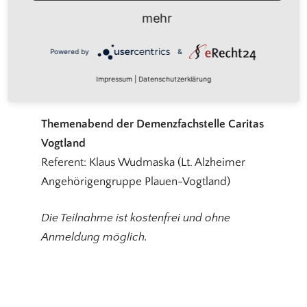
mehr
Veranstaltungsort
Akzeptieren
Plauen,
Gemeindehaus der katholischen
Powered by
&
Powered by
Usercentrics Consent
Pfarrei
Management Platform
Impressum
|
Datenschutzerklärung
Themenabend der Demenzfachstelle Caritas
Vogtland
Referent: Klaus Wudmaska (Lt. Alzheimer
Angehörigengruppe Plauen-Vogtland)
Die Teilnahme ist kostenfrei und ohne
Anmeldung möglich.