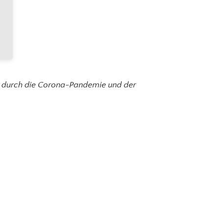
owered by
Usercentrics Consent
Management Platform
ng durch die Corona-Pandemie und der