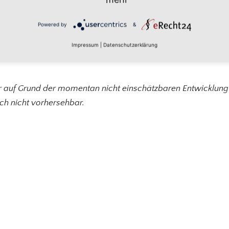
 Lochmann, Caritasverband Vogtland e.V.:
P
Powered by
&
Impressum
|
Datenschutzerklärung
ider auf Grund der momentan nicht einschätzbaren Entwicklu
h nicht vorhersehbar.