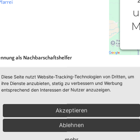
farrei
u
M
W
ennung als Nachbarschaftshelfer
einzu
rsonen. Sie betreuen Betroffene stundenweise. Voraussetzung
Ihren
Diese Seite nutzt Website-Tracking-Technologien von Dritten, um
die
ihre Dienste anzubieten, stetig zu verbessern und Werbung
Nutz
entsprechend den Interessen der Nutzer anzuzeigen.
zlichen Pflegekassen übernommen.
Akzeptieren
Ablehnen
mehr