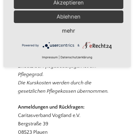
Akzeptieren
Powered by
Usercentrics Consent
Management Platform
Ablehnen
Ausbildungskurs zur Erlangung der
mehr
Anerkennung als Nachbarschaftshelfer
Nachbarschaftshelfer entlasten
Powered by
&
Pflegepersonen. Sie betreuen Betroffene
stundenweise. Voraussetzung für einen
Impressum
|
Datenschutzerklärung
Einsatz bei Pflegebedürftigen ist ein
Pflegegrad.
Die Kurskosten werden durch die
gesetzlichen Pflegekassen übernommen.
Anmeldungen und Rückfragen:
Caritasverband Vogtland e.V.
Bergstraße 39
08523 Plauen