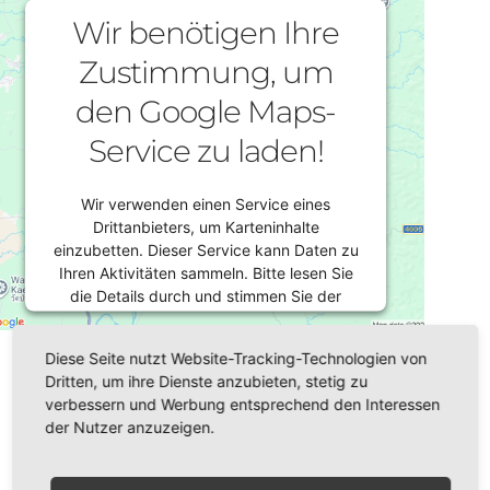
Wir benötigen Ihre
Zustimmung, um
den Google Maps-
Service zu laden!
Wir verwenden einen Service eines
Drittanbieters, um Karteninhalte
einzubetten. Dieser Service kann Daten zu
Ihren Aktivitäten sammeln. Bitte lesen Sie
die Details durch und stimmen Sie der
Nutzung des Service zu, um diese Karte
Datum/Zeit
anzuzeigen.
Diese Seite nutzt Website-Tracking-Technologien von
05.02.2026
Dritten, um ihre Dienste anzubieten, stetig zu
9:00 - 16:30
verbessern und Werbung entsprechend den Interessen
Mehr Informationen
der Nutzer anzuzeigen.
Veranstaltungsort
Akzeptieren
Plauen,
Caritasverband Vogtland e.V.