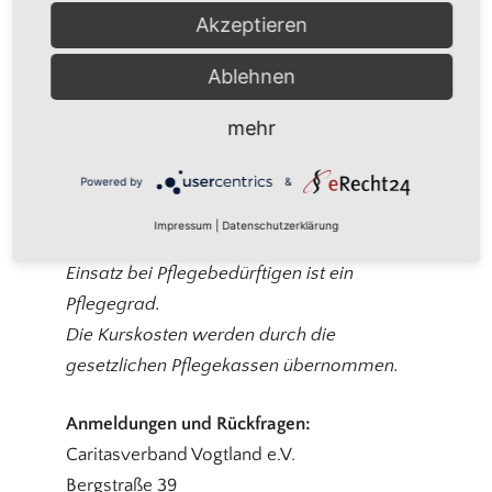
Powered by
Usercentrics Consent
Akzeptieren
Pfarrei
Management Platform
Ablehnen
Ausbildungskurs zur Erlangung der
mehr
Anerkennung als Nachbarschaftshelfer
Nachbarschaftshelfer entlasten
Powered by
&
Pflegepersonen. Sie betreuen Betroffene
Impressum
|
Datenschutzerklärung
stundenweise. Voraussetzung für einen
Einsatz bei Pflegebedürftigen ist ein
Pflegegrad.
Die Kurskosten werden durch die
gesetzlichen Pflegekassen übernommen.
Anmeldungen und Rückfragen:
Caritasverband Vogtland e.V.
Bergstraße 39