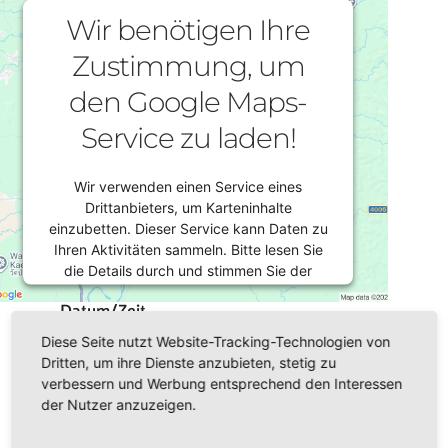
Wir benötigen Ihre
Zustimmung, um
den Google Maps-
Service zu laden!
Wir verwenden einen Service eines
Drittanbieters, um Karteninhalte
einzubetten. Dieser Service kann Daten zu
Ihren Aktivitäten sammeln. Bitte lesen Sie
die Details durch und stimmen Sie der
Nutzung des Service zu, um diese Karte
Datum/Zeit
anzuzeigen.
01.02.2024
Diese Seite nutzt Website-Tracking-Technologien von
Dritten, um ihre Dienste anzubieten, stetig zu
8:30 - 16:00
Mehr Informationen
verbessern und Werbung entsprechend den Interessen
der Nutzer anzuzeigen.
Veranstaltungsort
Akzeptieren
Plauen,
Gemeindehaus der katholischen