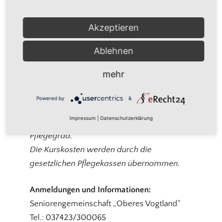
Powered by
Usercentrics Consent
Management Platform
Akzeptieren
Ausbildungskurs zur Erlangung der
Ablehnen
Anerkennung als Nachbarschaftshelfer
mehr
Nachbarschaftshelfer entlasten
Pflegepersonen. Sie betreuen Betroffene
Powered by
&
stundenweise. Voraussetzung für einen
Impressum
|
Datenschutzerklärung
Einsatz bei Pflegebedürftigen ist ein
Pflegegrad.
Die Kurskosten werden durch die
gesetzlichen Pflegekassen übernommen.
Anmeldungen und Informationen:
Seniorengemeinschaft „Oberes Vogtland“
Tel.: 037423/300065