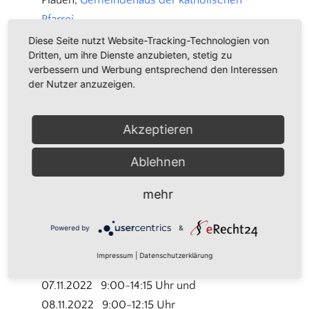
Powered by
Usercentrics Consent
Pfarrei
Management Platform
Diese Seite nutzt Website-Tracking-Technologien von
Dritten, um ihre Dienste anzubieten, stetig zu
verbessern und Werbung entsprechend den Interessen
Ausbildungskurs zur Erlangung der
der Nutzer anzuzeigen.
Anerkennung als Nachbarschaftshelfer
Nachbarschaftshelfer entlasten
Akzeptieren
Pflegepersonen. Sie betreuen Betroffene
stundenweise. Voraussetzung für einen
Ablehnen
Einsatz bei Pflegebedürftigen ist ein
Pflegegrad.
mehr
Die Kurskosten werden durch die
gesetzlichen Pflegekassen übernommen.
Powered by
&
Impressum
|
Datenschutzerklärung
Kurszeiten:
07.11.2022 9:00-14:15 Uhr und
08.11.2022 9:00-12:15 Uhr