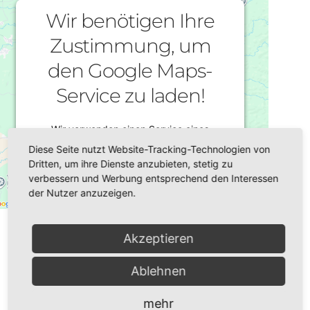
Wir benötigen Ihre
Zustimmung, um
den Google Maps-
Service zu laden!
Wir verwenden einen Service eines
Drittanbieters, um Karteninhalte
Diese Seite nutzt Website-Tracking-Technologien von
einzubetten. Dieser Service kann Daten zu
Dritten, um ihre Dienste anzubieten, stetig zu
Ihren Aktivitäten sammeln. Bitte lesen Sie
verbessern und Werbung entsprechend den Interessen
die Details durch und stimmen Sie der
der Nutzer anzuzeigen.
Nutzung des Service zu, um diese Karte
Datum/Zeit
anzuzeigen.
26.09.2022
Akzeptieren
19:00
Mehr Informationen
Ablehnen
Veranstaltungsort
Akzeptieren
mehr
Plauen,
Gemeindehaus der katholischen