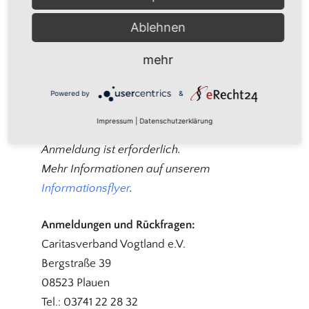
Akzeptieren
Plauen,
Caritasverband Vogtland e.V.
Powered by
Usercentrics Consent
Ablehnen
Management Platform
mehr
Niedrigschwelliges Betreuungsangebot für
Menschen mit Demenz
Powered by
&
Jeder ist willkommen, ob er mitmachen
Impressum
|
Datenschutzerklärung
oder nur mal reinschauen möchte. Eine
Anmeldung ist erforderlich.
Mehr Informationen auf unserem
Informationsflyer
.
Anmeldungen und Rückfragen:
Caritasverband Vogtland e.V.
Bergstraße 39
08523 Plauen
Tel.: 03741 22 28 32