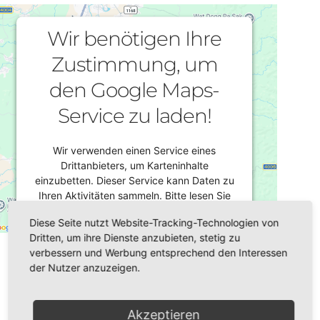
Wir benötigen Ihre
Zustimmung, um
den Google Maps-
Service zu laden!
Wir verwenden einen Service eines
Drittanbieters, um Karteninhalte
einzubetten. Dieser Service kann Daten zu
Ihren Aktivitäten sammeln. Bitte lesen Sie
die Details durch und stimmen Sie der
Diese Seite nutzt Website-Tracking-Technologien von
Nutzung des Service zu, um diese Karte
Dritten, um ihre Dienste anzubieten, stetig zu
Datum/Zeit
anzuzeigen.
verbessern und Werbung entsprechend den Interessen
06.05.2024
der Nutzer anzuzeigen.
14:30 - 17:00
Mehr Informationen
Akzeptieren
Veranstaltungsort