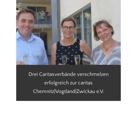
Drei Caritasverbände verschmelzen
erfolgreich zur caritas
Chemnitz|Vogtland|Zwickau e.V.