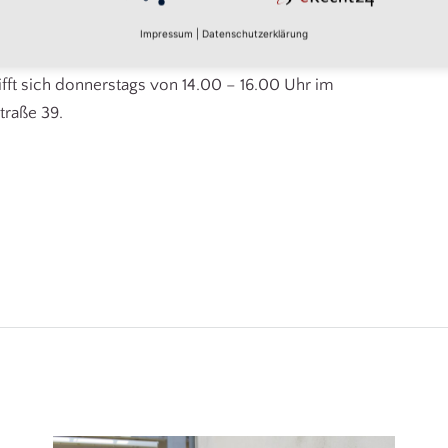
Organisatoren vor Ort für diesen schönen Tag.
Impressum
|
Datenschutzerklärung
dabei sein – dann in Roßwein am 31.08.24
ifft sich donnerstags von 14.00 – 16.00 Uhr im
traße 39.