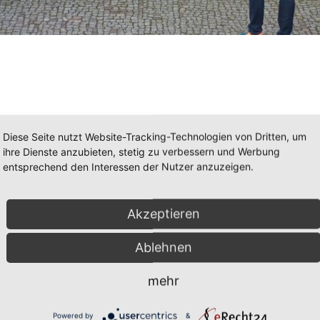
Diese Seite nutzt Website-Tracking-Technologien von Dritten, um
m Vogtland (Auerbach, Oelsnitz und Plauen) zum
ihre Dienste anzubieten, stetig zu verbessern und Werbung
entsprechend den Interessen der Nutzer anzuzeigen.
Aussiedler gefahren.
d mit der Landeskirche Sachsen.
sstellung sowie das Museum besichtigen, Lesungen
Akzeptieren
ine Leckereien genießen und an Stadtführungen
Ablehnen
Jahr mit einem Posaunenchor begrüßt. Zwischendurch
mehr
nzerte auf der Straße, es wurde mitgesungen und vor
Powered by
&