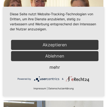
Diese Seite nutzt Website-Tracking-Technologien von
Dritten, um ihre Dienste anzubieten, stetig zu
verbessern und Werbung entsprechend den Interessen
der Nutzer anzuzeigen.
Akzeptieren
Ablehnen
Überreichung der Caritas Ehrennadel an Frau
mehr
Christiane Ripp
Powered by
&
Impressum
|
Datenschutzerklärung