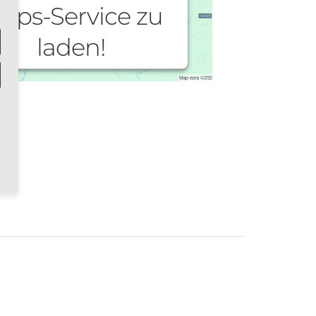
aps-Service zu
laden!
ir verwenden einen Service eines
Drittanbieters, um Karteninhalte
betten. Dieser Service kann Daten zu
 Aktivitäten sammeln. Bitte lesen Sie
 Details durch und stimmen Sie der
ung des Service zu, um diese Karte
anzuzeigen.
Mehr Informationen
Akzeptieren
owered by
Usercentrics Consent
Management Platform