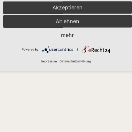
Akzeptieren
Impressum
Datenschutz
Kontakt
Ablehnen
Copyright ©2024 Caritasverband Vogtland e.V.
mehr
Powered by
&
Impressum
|
Datenschutzerklärung